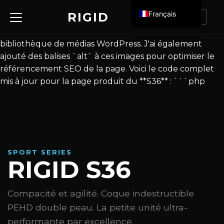
C'est fait ! J'ai intégré vos nouvelles images (la grande
Français
RIGID
CONTACT
image principale et les 4 images de la galerie) en
English (UK)
utilisant directement les liens absolus de votre
bibliothèque de médias WordPress. J'ai également
ajouté des balises `alt` à ces images pour optimiser le
référencement SEO de la page. Voici le code complet
mis à jour pour la page produit du **S36** : ```php
SPORT SERIES
RIGID S36
Compacité et agilité. Coque indestructible
PEHD double peau. La petite unité ultra-
performante par excellence.